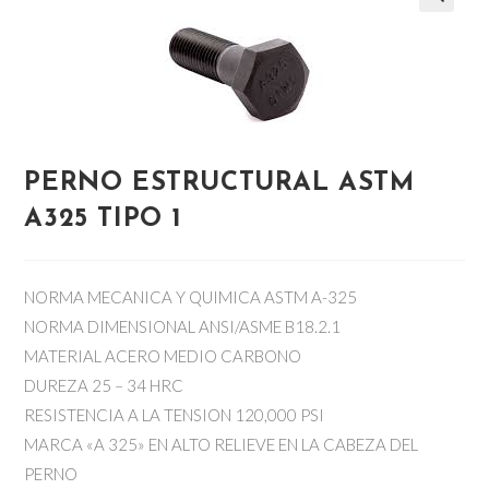
PERNO ESTRUCTURAL ASTM
A325 TIPO 1
NORMA MECANICA Y QUIMICA ASTM A-325
NORMA DIMENSIONAL ANSI/ASME B18.2.1
MATERIAL ACERO MEDIO CARBONO
DUREZA 25 – 34 HRC
RESISTENCIA A LA TENSION 120,000 PSI
MARCA «A 325» EN ALTO RELIEVE EN LA CABEZA DEL
PERNO